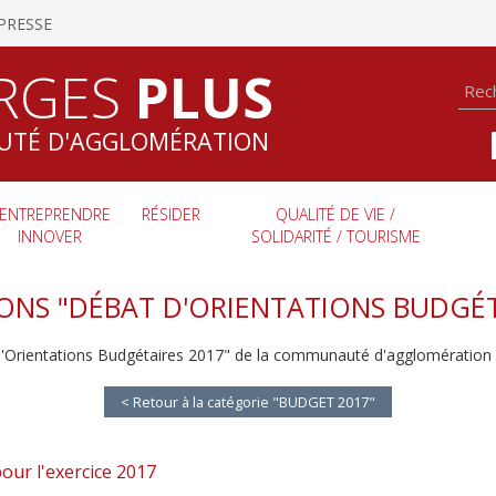
PRESSE
RGES
PLUS
TÉ D'AGGLOMÉRATION
ENTREPRENDRE
RÉSIDER
QUALITÉ DE VIE /
INNOVER
SOLIDARITÉ / TOURISME
ONS "DÉBAT D'ORIENTATIONS BUDGÉT
d'Orientations Budgétaires 2017" de la communauté d'agglomération 
< Retour à la catégorie "BUDGET 2017"
our l'exercice 2017