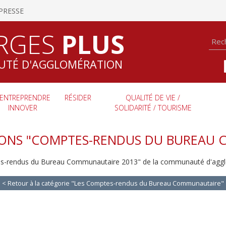
PRESSE
RGES
PLUS
TÉ D'AGGLOMÉRATION
ENTREPRENDRE
RÉSIDER
QUALITÉ DE VIE /
INNOVER
SOLIDARITÉ / TOURISME
IONS "COMPTES-RENDUS DU BUREAU 
tes-rendus du Bureau Communautaire 2013" de la communauté d'agglo
< Retour à la catégorie "Les Comptes-rendus du Bureau Communautaire"