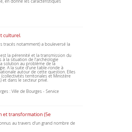
é, en donne les caractéristiques
 culturel.
ds tracés notamment) a bouleversé la
 est la pérennité et la transmission du
à la situation de l'archéologie
 la solution au problème de la
ie. A la suite d'une table-ronde à
nationale autour de cette question. Elles
collectivités territoriales et Ministère
) et dans le secteur privé.
es : Ville de Bourges - Service
n et transformation (5e
 connus au travers d'un grand nombre de