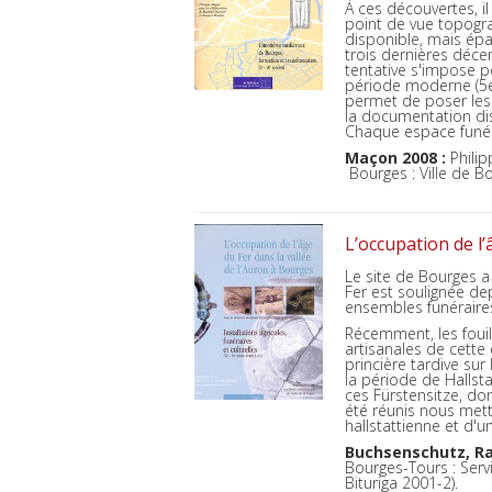
À ces découvertes, il
point de vue topogra
disponible, mais ép
trois dernières déce
tentative s'impose po
période moderne (5e 
permet de poser les 
la documentation dis
Chaque espace funérai
Maçon 2008 :
Philip
Bourges : Ville de Bo
L’occupation de l’
Le site de Bourges a
Fer est soulignée de
ensembles funéraire
Récemment, les fouill
artisanales de cette
princière tardive sur
la période de Hallsta
ces Fürstensitze, do
été réunis nous mett
hallstattienne et d'
Buchsenschutz, Ra
Bourges-Tours : Servi
Bituriga 2001-2).