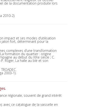
iel de la documentation produite lors
a 2010-2).
on impact et ses modes d’utilisation
 jalon fort, déterminant pour la
ismes complexes d’une transformation
, La formation du quartier : origine
ampagne au début du XIXe siècle ; C.
-P. Roger, La halle au blé et son
es TROADEC.
iga 2003-1).
ges.
ce régionale, souvent de grand intérêt
s avec ce catalogue de la vaisselle en