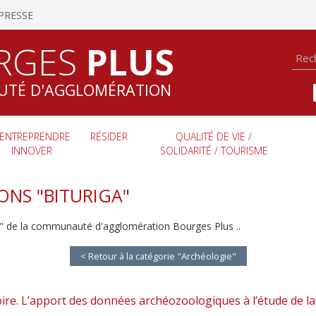
PRESSE
RGES
PLUS
TÉ D'AGGLOMÉRATION
ENTREPRENDRE
RÉSIDER
QUALITÉ DE VIE /
INNOVER
SOLIDARITÉ / TOURISME
ONS "BITURIGA"
ga" de la communauté d'agglomération Bourges Plus ..
< Retour à la catégorie "Archéologie"
oire. L’apport des données archéozoologiques à l’étude de la