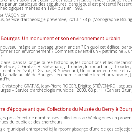
té par un catalogue des sépultures, dans lequel est présenté l'essent
rchéologiques menées en 1984 puis en 1993.
ppe MAÇON dir
us, Service d’archéologie préventive, 2010. 173 p. (Monographie Biturig
de Bourges. Un monument et son environnement urbain
ouveau intègre un paysage urbain ancien ? En quoi cet édifice, par s
nsformer son environnement ? Comment devient-il un « patrimoine », un
 ?
claire, dans la longue durée historique, les conditions et les mécan
 Préface ; C. Gratias, B. Stiévenard, J. Troadec, Introduction ; J. Troadec
ment médiéval ; C. Gratias, B. Stiévenard, Un quartier entre ville et c
d, La halle au blé de Bourges : économie, architecture et urbanisme ; J.
rd'hui.
: Christophe GRATIAS, Jean-Pierre ROGER, Brigitte STIÉVENARD, Jacqu
rges – Service d’archéologie municipal, 2003, 68 p. ; ill. (Cahiers Bitur
erre d’époque antique. Collections du Musée du Berry à Bour
es possèdent de nombreuses collections archéologiques en provenan
nues du public et des chercheurs.
ogie municipal entreprend ici la reconnaissance d’une de ces collection