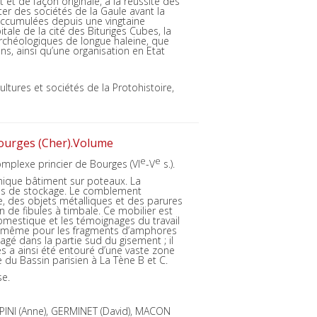
et de façon originale, à la réussite des
ter des sociétés
de la Gaule avant la
accumulées depuis une vingtaine
itale de la cité des Bituriges Cubes, la
archéologiques de longue haleine, que
s, ainsi qu’une organisation en Etat
ltures et sociétés de la Protohistoire,
 Bourges (Cher).Volume
e
e
omplexe princier de Bourges (VI
-V
s.).
 unique bâtiment sur poteaux. La
res de stockage. Le comblement
, des objets métalliques et des parures
n de fibules à timbale. Ce mobilier est
omestique et les témoignages du travail
va de même pour les fragments d’amphores
agé dans la partie sud du gisement ; il
 a ainsi été entouré d’une vaste zone
e du Bassin parisien à La Tène B et C.
se.
PINI (Anne), GERMINET (David), MACON