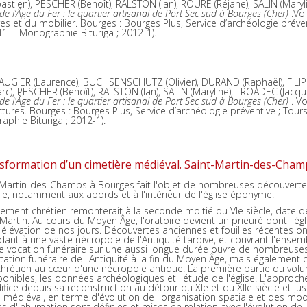
bastien), PESCHER (Benoît), RALSTON (Ian), ROURE (Réjane), SALIN (Marylin
e l’Âge du Fer : le quartier artisanal de Port Sec sud à Bourges (Cher)
.Vo
s et du mobilier. Bourges : Bourges Plus, Service d’archéologie préventi
; 41 - Monographie Bituriga ; 2012-1).
AUGIER (Laurence), BUCHSENSCHUTZ (Olivier), DURAND (Raphaël), FILIP
arc), PESCHER (Benoît), RALSTON (Ian), SALIN (Maryline), TROADEC (Jacque
e l’Âge du Fer : le quartier artisanal de Port Sec sud à Bourges (Cher)
. Vo
tures. Bourges : Bourges Plus, Service d’archéologie préventive ; Tours : 
raphie Bituriga ; 2012-1).
sformation d’un cimetière médiéval. Saint-Martin-des-Champ
t-Martin-des-Champs à Bourges fait l'objet de nombreuses découverte
cle, notamment aux abords et à l'intérieur de l'église éponyme.
ssement chrétien remonterait à la seconde moitié du VIe siècle, date de
 Martin. Au cours du Moyen Âge, l'oratoire devient un prieuré dont l'égli
 élévation de nos jours. Découvertes anciennes et fouilles récentes on
nt à une vaste nécropole de l'Antiquité tardive, et couvrant l'ensem
 vocation funéraire sur une aussi longue durée ouvre de nombreuse
oitation funéraire de l'Antiquité à la fin du Moyen Âge, mais également
hrétien au cœur d'une nécropole antique. La première partie du volu
ponibles, les données archéologiques et l'étude de l'église. L'approche
difice depuis sa reconstruction au détour du XIe et du XIIe siècle et ju
e médiéval, en terme d'évolution de l'organisation spatiale et des mod
 d'inhumation sont définies et mises en relation avec l'évolution de l