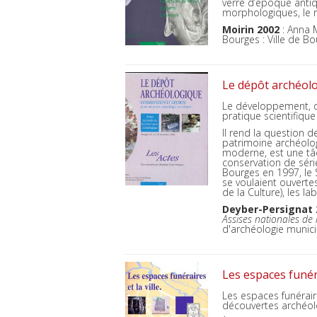
verre d’époque antiq
morphologiques, le m
Moirin 2002
: Anna 
Bourges : Ville de Bou
Le dépôt archéolog
Le développement, de
pratique scientifique
Il rend la question d
patrimoine archéolog
moderne, est une tâc
conservation de série
Bourges en 1997, le 
se voulaient ouvertes
de la Culture), les l
Deyber-Persignat 
Assises nationales de
d'archéologie municipa
Les espaces funér
Les espaces funérair
découvertes archéolo