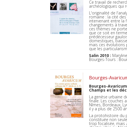
Ce travail de recher
archéologiques qui r
L'originalité de l'an
romaine : la cité de
intervenant entre la f
changements à traver
ces thèmes ne porten
que ce soit en terme
prédécesseur gauloi
domestiques, baisse,
mais ces évolutions 
que les particulari
Salin 2010 :
Maryline
Bourges-Tours : Bourg
Bourges-Avaricum :
Bourges-Avaricum :
Champs et les déc
La genèse urbaine de
finale. Les couches 
Nîmes, Bordeaux, Lyo
il y a plus de 2500 a
La protohistoire du 
constituée non seule
trop focalisée, mais