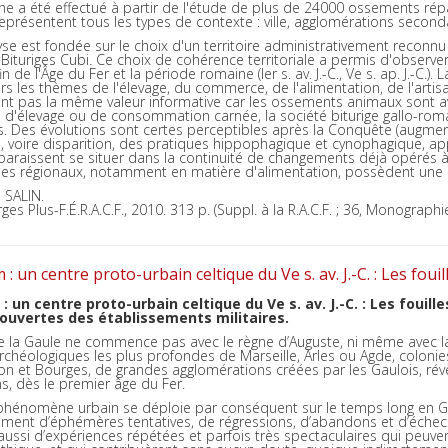
che a été effectué à partir de l'étude de plus de 24000 ossements ré
eprésentent tous les types de contexte : ville, agglomérations seconda
alyse est fondée sur le choix d'un territoire administrativement reconnu d
s Bituriges Cubi. Ce choix de cohérence territoriale a permis d'obse
in de l'Âge du Fer et la période romaine (Ier s. av. J.-C., Ve s. ap. J.-C.)
s les thèmes de l'élevage, du commerce, de l'alimentation, de l'artis
t pas la même valeur informative car les ossements animaux sont ava
 d'élevage ou de consommation carnée, la société biturige gallo-rom
s. Des évolutions sont certes perceptibles après la Conquête (augm
 voire disparition, des pratiques hippophagique et cynophagique, app
paraissent se situer dans la continuité de changements déjà opérés à
smes régionaux, notamment en matière d'alimentation, possèdent une 
 SALIN.
es Plus-F.É.R.A.C.F., 2010. 313 p. (Suppl. à la R.A.C.F. ; 36, Monographi
 un centre proto-urbain celtique du Ve s. av. J.-C. : Les fouil
 un centre proto-urbain celtique du Ve s. av. J.-C. : Les fouill
ouvertes des établissements militaires.
 la Gaule ne commence pas avec le règne d’Auguste, ni même avec la 
archéologiques les plus profondes de Marseille, Arles ou Agde, coloni
n et Bourges, de grandes agglomérations créées par les Gaulois, rév
ns, dès le premier âge du Fer.
phénomène urbain se déploie par conséquent sur le temps long en Gau
ment d’éphémères tentatives, de régressions, d’abandons et d’échecs, 
 aussi d’expériences répétées et parfois très spectaculaires qui peuv