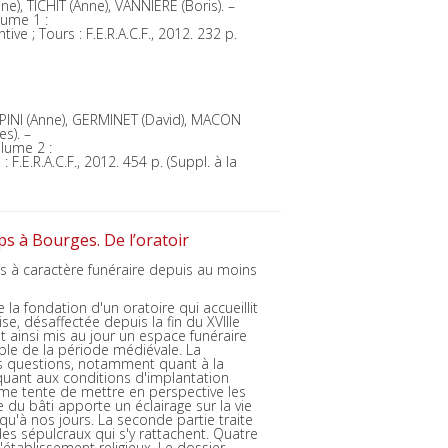
e), TICHIT (Anne), VANNIERE (Boris). –
lume 1 :
ve ; Tours : F.E.R.A.C.F., 2012. 232 p.
PINI (Anne), GERMINET (David), MACON
s). –
lume 2 :
F.E.R.A.C.F., 2012. 454 p. (Suppl. à la
s à Bourges. De l’oratoir
s à caractère funéraire depuis au moins
 la fondation d'un oratoire qui accueillit
se, désaffectée depuis la fin du XVIIIe
t ainsi mis au jour un espace funéraire
ble de la période médiévale. La
s questions, notamment quant à la
 quant aux conditions d'implantation
me tente de mettre en perspective les
 du bâti apporte un éclairage sur la vie
squ'à nos jours. La seconde partie traite
es sépulcraux qui s'y rattachent. Quatre
'établissement religieux. Le dossier