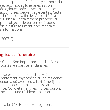
nant la question funéraire, y compris du
e et aux modes funéraires est bien
chéologiques préventives menées ces
 accumulées peuvent être tentés. Cette
rétien de la fin de l'Antiquité à la
ieu urbain. Le traitement proposé ici
pour objectif de baliser les études sur
choisie est résolument documentaire.
es informations.
 2007-2).
agricoles, funéraire
en Gaule. Son importance au 1er Age du
ortés, en particulier dans les
traces d'habitats et d'activités
 renforcent l'hypothèse d'une résidence
ation a dû avoir lieu à l'extrême fin de
e plus occidental et le plus tardif de
ance. Concrètement, les indices qui ont
e lieu d'une résidence princière
l. à la R.A.C.F. ; 22 - Monographie