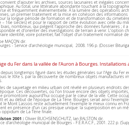
 convient d'ajouter les archives, sources lacunaires et inégales concer
phique. Au total, une littérature abondante touchant à la topographi
arse et fréquemment évènementielle. À la lumière des opérations ar
nnies, un premier traitement et la mise en cohésion des informations
ur la longue période de formation et de transformation du cimetière ch
– 16e siècles) et pour le rapport de cette évolution avec celle du mil
biais, nombreux, qui piègent l'approche des données funéraires ; il a 
ponible et d'orienter des investigations de terrain à venir. L'option 
re identifié, voire potentiel, fait l'objet d'un traitement normalisé d
pe MAÇON dir.
urges - Service d’archéologie municipal, 2008. 196 p. (Dossier Bituriga
âge du Fer dans la vallée de l’Auron à Bourges. Installations 
 depuis longtemps figuré dans les études générales sur l'Age du Fer 
puis le XIXe s. par la découverte de nombreux objets manufacturés imp
s.
es de sauvetage en milieu urbain ont révélé en plusieurs endroits des 
 époque. Ces découvertes, où l'on trouve encore des objets importés,
 le promontoire aujourd'hui occupé par le cœur de la ville. Cette occup
tt et au début de l'époque de La Tène. Bourges serait ainsi l'exemple l
nt le Mont Lassois reste actuellement l'exemple le mieux connu en Fr
ent en présence d'un cas presque unique: la superposition en un mêm
un oppidum de La Tène finale.
lston 2001
:
Olivier BUCHSENSCHUTZ, Ian RALSTON dir.
ce d’archéologie municipal de Bourges - F.É.R.A.C.F., 2001. 222 p. (Supp