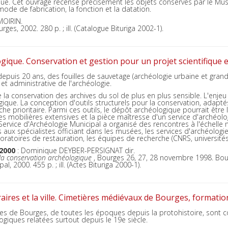
ue. Cet ouvrage recense précisément les objets conservés par le Mus
ode de fabrication, la fonction et la datation.
MOIRIN.
rges, 2002. 280 p. ; ill. (Catalogue Bituriga 2002-1).
ique. Conservation et gestion pour un projet scientifique et
puis 20 ans, des fouilles de sauvetage (archéologie urbaine et gran
 et administrative de l'archéologie.
e la conservation des archives du sol de plus en plus sensible. L'enjeu
ique. La conception d'outils structurels pour la conservation, adaptés 
he prioritaire. Parmi ces outils, le dépôt archéologique pourrait être
s mobilières extensives et la pièce maîtresse d'un service d'archéolog
Service d'Archéologie Municipal a organisé des rencontres à l'échelle 
 aux spécialistes officiant dans les musées, les services d'archéologie (
aboratoires de restauration, les équipes de recherche (CNRS, universités
2000
: Dominique DEYBER-PERSIGNAT dir.
 la conservation archéologique
, Bourges 26, 27, 28 novembre 1998. Bourg
l, 2000. 455 p. ; ill. (Actes Bituriga 2000-1).
aires et la ville. Cimetières médiévaux de Bourges, formatio
es de Bourges, de toutes les époques depuis la protohistoire, sont
giques relatées surtout depuis le 19e siècle.