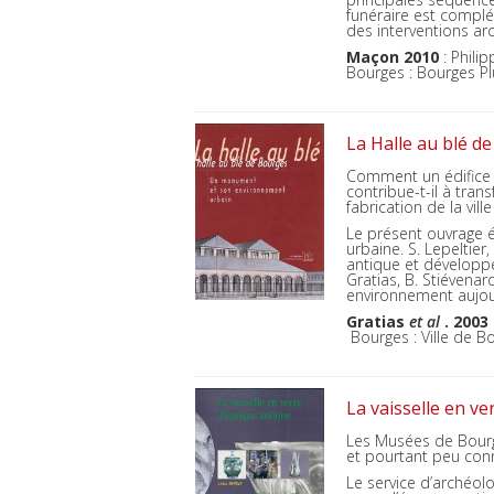
funéraire est complé
des interventions a
Maçon 2010
: Phili
Bourges : Bourges Pl
La Halle au blé 
Comment un édifice n
contribue-t-il à tra
fabrication de la ville
Le présent ouvrage é
urbaine. S. Lepeltier,
antique et développe
Gratias, B. Stiévenar
environnement aujou
Gratias
et al
. 2003
Bourges : Ville de Bou
La vaisselle en v
Les Musées de Bourg
et pourtant peu con
Le service d’archéol