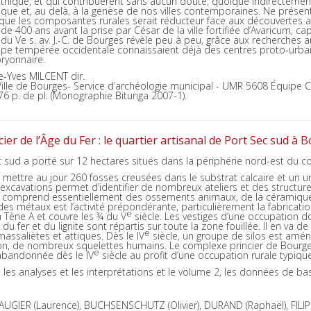
lithique, et qui contribuèrent sans aucun doute, quoique indirectement 
ntique et, au delà, à la genèse de nos villes contemporaines. Ne présen
que les composantes rurales serait réducteur face aux découvertes 
 de 400 ans avant la prise par César de la ville fortifiée d’Avaricum, cap
du Ve s. av. J.-C. de Bourges révèle peu à peu, grâce aux recherches 
ope tempérée occidentale connaissaient déjà des centres proto-urbain
ryonnaire.
re-Yves MILCENT dir.
ille de Bourges- Service d’archéologie municipal - UMR 5608 Équipe Cu
176 p. de pl. (Monographie Bituriga 2007-1).
er de l’Âge du Fer : le quartier artisanal de Port Sec sud à
ec sud a porté sur 12 hectares situés dans la périphérie nord-est du c
 de mettre au jour 260 fosses creusées dans le substrat calcaire et un
excavations permet d’identifier de nombreux ateliers et des structu
he, comprend essentiellement des ossements animaux, de la céramique
 des métaux est l’activité prépondérante, particulièrement la fabricatio
e
a Tène A et couvre les ¾ du V
siècle. Les vestiges d’une occupation d
, du fer et du lignite sont répartis sur toute la zone fouillée. Il en 
e
massaliètes et attiques. Dès le IV
siècle, un groupe de silos est amén
on, de nombreux squelettes humains. Le complexe princier de Bourges
e
 abandonnée dès le IV
siècle au profit d’une occupation rurale typiqu
 les analyses et les interprétations et le volume 2, les données de ba
AUGIER (Laurence), BUCHSENSCHUTZ (Olivier), DURAND (Raphaël), FILIP