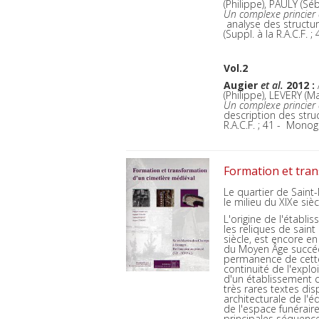
(Philippe), PAULY (Sé
Un complexe princier d
analyse des structure
(Suppl. à la R.A.C.F. 
Vol.2
Augier
et al.
2012 :
(Philippe), LEVERY (M
Un complexe princier d
description des struc
R.A.C.F. ; 41 - Monog
Formation et tran
Le quartier de Sain
le milieu du XIXe siè
L'origine de l'établi
les reliques de saint
siècle, est encore en
du Moyen Âge succéda
permanence de cette
continuité de l'expl
d'un établissement c
très rares textes dis
architecturale de l'é
de l'espace funérair
principales séquences