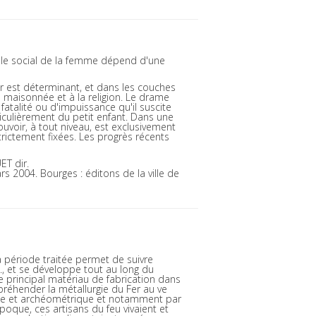
ôle social de la femme dépend d'une
er est déterminant, et dans les couches
a maisonnée et à la religion. Le drame
 fatalité ou d'impuissance qu'il suscite
ticulièrement du petit enfant. Dans une
ouvoir, à tout niveau, est exclusivement
trictement fixées. Les progrès récents
T dir.
s 2004. Bourges : éditons de la ville de
a période traitée permet de suivre
C., et se développe tout au long du
le principal matériau de fabrication dans
ppréhender la métallurgie du Fer au ve
ogique et archéométrique et notamment par
oque, ces artisans du feu vivaient et