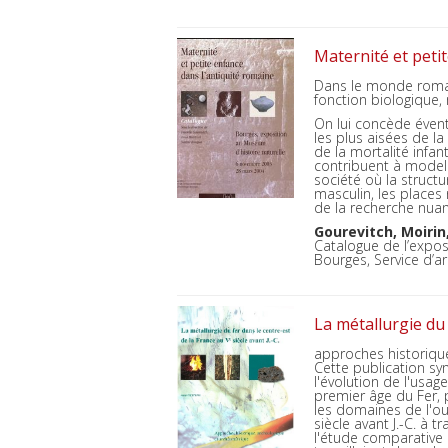
Maternité et peti
Dans le monde romai
fonction biologique,
On lui concède évent
les plus aisées de l
de la mortalité infan
contribuent à modeler
société où la structu
masculin, les places
de la recherche nua
Gourevitch, Moirin
Catalogue de l’expos
Bourges, Service d’ar
La métallurgie du 
approches historiqu
Cette publication sy
l'évolution de l'usag
premier âge du Fer, p
les domaines de l'ou
siècle avant J.-C. à 
l'étude comparative 