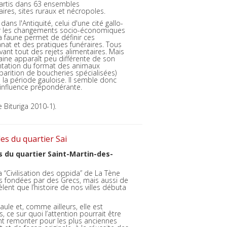
partis dans 63 ensembles
ires, sites ruraux et nécropoles.
ans l'Antiquité, celui d'une cité gallo-
rver les changements socio-économiques
. La faune permet de définir ces
anat et des pratiques funéraires. Tous
nt tout des rejets alimentaires. Mais
aine apparaît peu différente de son
entation du format des animaux
arition de boucheries spécialisées)
 la période gauloise. Il semble donc
influence prépondérante.
e Bituriga 2010-1).
les du quartier Sai
es du quartier Saint-Martin-des-
“Civilisation des oppida” de La Tène
es fondées par des Grecs, mais aussi de
èlent que
l’histoire de nos villes débuta
le et, comme ailleurs, elle est
ce sur quoi l’attention pourrait être
ent remonter pour les plus anciennes