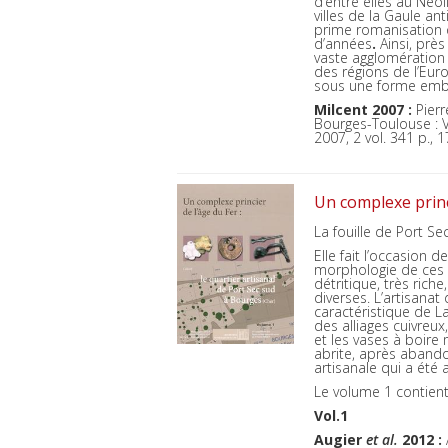
d’entre elles au Néo
villes de la Gaule a
prime romanisation 
d’années
.
Ainsi, près
vaste agglomération 
des régions de l’Eur
sous une forme emb
Milcent 2007 :
Pier
Bourges-Toulouse : V
2007, 2 vol. 341 p., 
Un complexe princi
La fouille de Port S
Elle fait l’occasion
morphologie de ces 
détritique, très ric
diverses. L’artisanat
caractéristique de L
des alliages cuivreux
et les vases à boire 
abrite, après aband
artisanale qui a été
Le volume 1 contient
Vol.1
Augier
et al.
2012 :