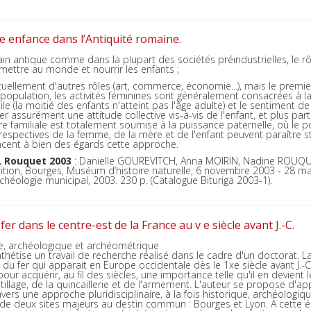
te enfance dans l’Antiquité romaine.
n antique comme dans la plupart des sociétés préindustrielles, le r
 mettre au monde et nourrir les enfants ;
uellement d'autres rôles (art, commerce, économie...), mais le premi
a population, les activités féminines sont généralement consacrées à l
tile (la moitié des enfants n'atteint pas l'âge adulte) et le sentiment de
 assurément une attitude collective vis-à-vis de l'enfant, et plus par
re familiale est totalement soumise à la puissance paternelle, où le p
 respectives de la femme, de la mère et de l'enfant peuvent paraître s
ncent à bien des égards cette approche.
, Rouquet 2003
: Danielle GOUREVITCH, Anna MOIRIN, Nadine ROUQUE
ition, Bourges, Muséum d’histoire naturelle, 6 novembre 2003 - 28 mar
chéologie municipal, 2003. 230 p. (Catalogue Bituriga 2003-1).
fer dans le centre-est de la France au v e siècle avant J.-C.
e, archéologique et archéométrique
nthétise un travail de recherche réalisé dans le cadre d'un doctorat. L
e du fer qui apparait en Europe occidentale dès le 1xe siècle avant J.-
our acquérir, au fil des siècles, une importance telle qu'il en devient 
tillage, de la quincaillerie et de l'armement. L'auteur se propose d'a
travers une approche pluridisciplinaire, à la fois historique, archéol
de deux sites majeurs au destin commun : Bourges et Lyon. À cette ép