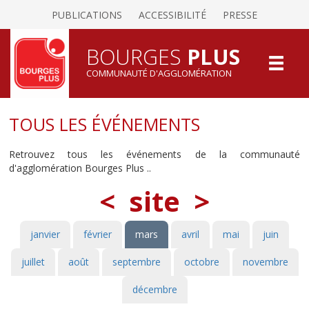
PUBLICATIONS
ACCESSIBILITÉ
PRESSE
BOURGES
PLUS
COMMUNAUTÉ D'AGGLOMÉRATION
TOUS LES ÉVÉNEMENTS
Retrouvez tous les événements de la communauté
d'agglomération Bourges Plus ..
<
site
>
janvier
février
mars
avril
mai
juin
juillet
août
septembre
octobre
novembre
décembre