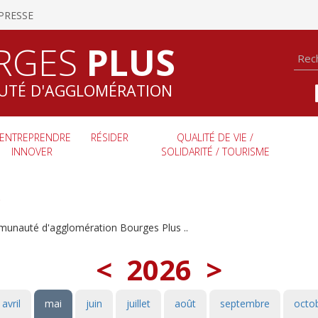
PRESSE
RGES
PLUS
TÉ D'AGGLOMÉRATION
ENTREPRENDRE
RÉSIDER
QUALITÉ DE VIE /
INNOVER
SOLIDARITÉ / TOURISME
S
munauté d'agglomération Bourges Plus ..
<
2026
>
avril
mai
juin
juillet
août
septembre
octo