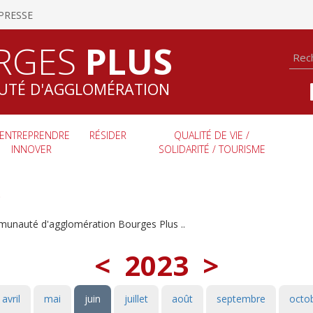
PRESSE
RGES
PLUS
TÉ D'AGGLOMÉRATION
ENTREPRENDRE
RÉSIDER
QUALITÉ DE VIE /
INNOVER
SOLIDARITÉ / TOURISME
S
munauté d'agglomération Bourges Plus ..
<
2023
>
avril
mai
juin
juillet
août
septembre
octo